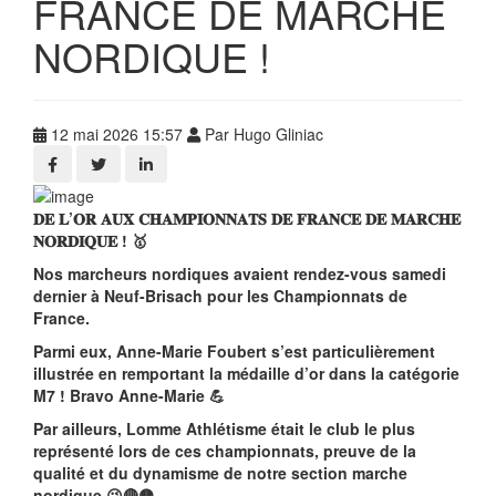
FRANCE DE MARCHE
NORDIQUE !
12 mai 2026 15:57
Par Hugo Gliniac
𝐃𝐄 𝐋’𝐎𝐑 𝐀𝐔𝐗 𝐂𝐇𝐀𝐌𝐏𝐈𝐎𝐍𝐍𝐀𝐓𝐒 𝐃𝐄 𝐅𝐑𝐀𝐍𝐂𝐄 𝐃𝐄 𝐌𝐀𝐑𝐂𝐇𝐄
𝐍𝐎𝐑𝐃𝐈𝐐𝐔𝐄 ! 🥇
Nos marcheurs nordiques avaient rendez-vous samedi
dernier à Neuf-Brisach pour les Championnats de
France.
Parmi eux, Anne-Marie Foubert s’est particulièrement
illustrée en remportant la médaille d’or dans la catégorie
M7 ! Bravo Anne-Marie 💪
Par ailleurs, Lomme Athlétisme était le club le plus
représenté lors de ces championnats, preuve de la
qualité et du dynamisme de notre section marche
nordique 😉🔴🟡